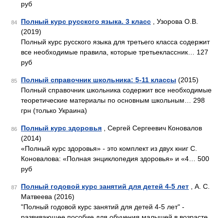
руб
Полный курс русского языка. 3 класс
, Узорова О.В.
84
(2019)
Полный курс русского языка для третьего класса содержит
все необходимые правила, которые третьеклассник… 127
руб
Полный справочник школьника: 5-11 классы
(2015)
85
Полный справочник школьника содержит все необходимые
теоретические материалы по основным школьным… 298
грн (только Украина)
Полный курс здоровья
, Сергей Сергеевич Коновалов
86
(2014)
«Полный курс здоровья» - это комплект из двух книг С.
Коновалова: «Полная энциклопедия здоровья» и «4… 500
руб
Полный годовой курс занятий для детей 4-5 лет
, А. С.
87
Матвеева (2016)
"Полный годовой курс занятий для детей 4-5 лет" -
развивающее пособие для обучения малышей в возрасте